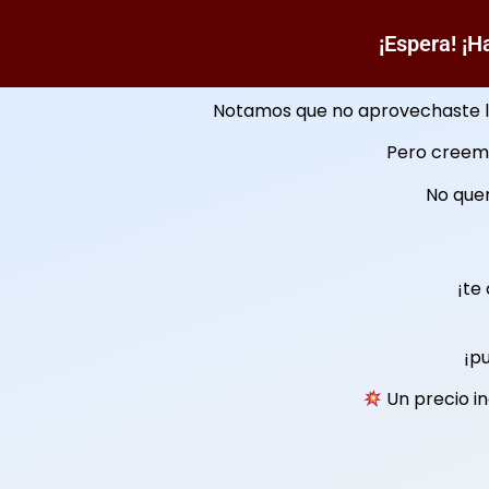
¡Espera! ¡
Notamos que no aprovechaste l
Pero creemo
No quer
¡te
¡p
Un precio in