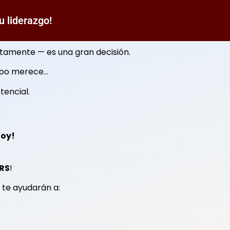
 liderazgo!
tamente — es una gran decisión.
uipo merece…
tencial.
hoy!
ARS
!
 te ayudarán a: